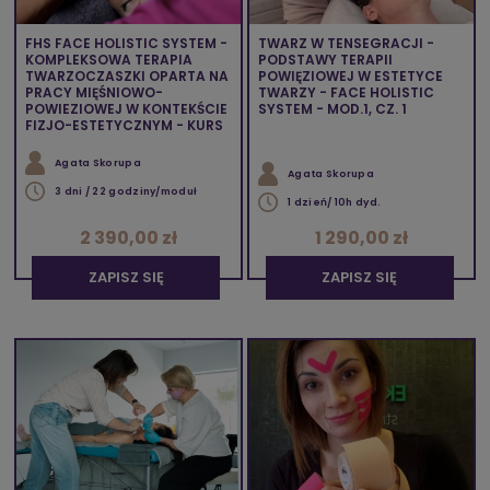
FHS FACE HOLISTIC SYSTEM -
TWARZ W TENSEGRACJI -
KOMPLEKSOWA TERAPIA
PODSTAWY TERAPII
TWARZOCZASZKI OPARTA NA
POWIĘZIOWEJ W ESTETYCE
PRACY MIĘŚNIOWO-
TWARZY - FACE HOLISTIC
POWIEZIOWEJ W KONTEKŚCIE
SYSTEM - MOD.1, CZ. 1
FIZJO-ESTETYCZNYM - KURS
Agata Skorupa
Agata Skorupa
3 dni / 22 godziny/moduł
1 dzień/ 10h dyd.
2 390,00 zł
1 290,00 zł
ZAPISZ SIĘ
ZAPISZ SIĘ