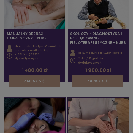
MANUALNY DRENAŻ
SKOLIOZY - DIAGNOSTYKA I
LIMFATYCZNY - KURS
POSTĘPOWANIE
FIZJOTERAPEUTYCZNE - KURS
dr n. o zdr. Justyna Chmiel, dr
n. o zdr. Kamil Chołuj
dr n. med. Piotr Kwiatkowski
2 dni/20 godzin
dydaktycznych
2 dni / 21 godzin
dydaktycznych
1 400,00 zł
1 900,00 zł
ZAPISZ SIĘ
ZAPISZ SIĘ