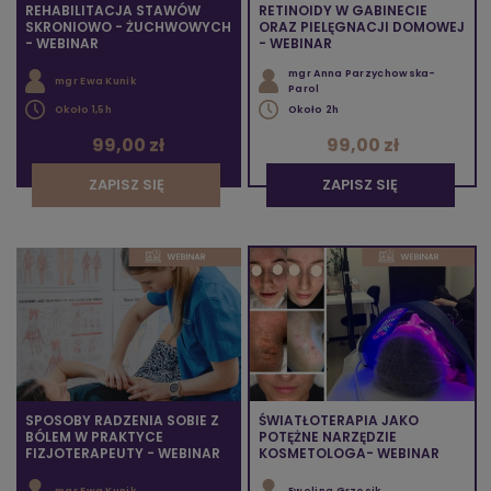
REHABILITACJA STAWÓW
RETINOIDY W GABINECIE
SKRONIOWO - ŻUCHWOWYCH
ORAZ PIELĘGNACJI DOMOWEJ
- WEBINAR
- WEBINAR
mgr Anna Parzychowska-
mgr Ewa Kunik
Parol
Około 1,5h
Około 2h
99,00 zł
99,00 zł
ZAPISZ SIĘ
ZAPISZ SIĘ
SPOSOBY RADZENIA SOBIE Z
ŚWIATŁOTERAPIA JAKO
BÓLEM W PRAKTYCE
POTĘŻNE NARZĘDZIE
FIZJOTERAPEUTY - WEBINAR
KOSMETOLOGA- WEBINAR