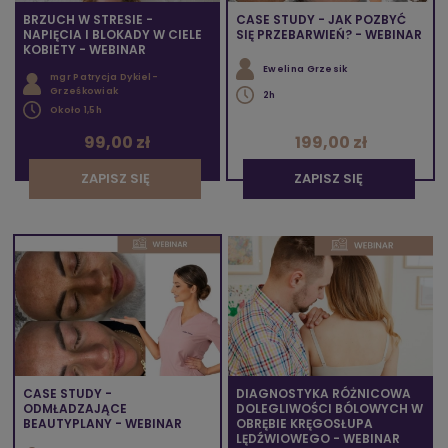
BRZUCH W STRESIE -
CASE STUDY - JAK POZBYĆ
NAPIĘCIA I BLOKADY W CIELE
SIĘ PRZEBARWIEŃ? - WEBINAR
KOBIETY - WEBINAR
Ewelina Grzesik
mgr Patrycja Dykiel-
Grześkowiak
2h
Około 1,5h
99,00 zł
199,00 zł
ZAPISZ SIĘ
ZAPISZ SIĘ
CASE STUDY -
DIAGNOSTYKA RÓŻNICOWA
ODMŁADZAJĄCE
DOLEGLIWOŚCI BÓLOWYCH W
BEAUTYPLANY - WEBINAR
OBRĘBIE KRĘGOSŁUPA
LĘDŹWIOWEGO - WEBINAR