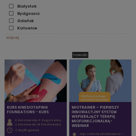
Białystok
Bydgoszcz
Gdańsk
Katowice
więcej
nowość
KURS KINESIOTAPING
MIOTRAINER – PIERWSZY
FOUNDATIONS - KURS
INNOWACYJNY SYSTEM
WSPIERAJĄCY TERAPIĘ
E.Karczewska, P.Pogorzelec,
MIOFUNKCJONALNĄ-
J.Sasinowski, M.Piechowska
WEBINAR
2 dni/16 godzin
mgr Jolanta jelonkiewicz -