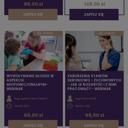
89,00 zł
149,00 zł
ZAPISZ SIĘ
ZAPISZ SIĘ
WYWOŁYWANIE GŁOSEK W
ZABURZENIA STAWÓW
ASPEKCIE
SKRONIOWO - ŻUCHWOWYCH
MIOFUNKCJONALNYM-
- JAK JE ROZGRYŹĆ I Z NIMI
WEBINAR
PRACOWAĆ? - WEBINAR
mgr Agnieszka Skubik
mgr Ewa Kunik
Około 1,5h
Około 1,5h
69,00 zł
99,00 zł
ZAPISZ SIĘ
ZAPISZ SIĘ