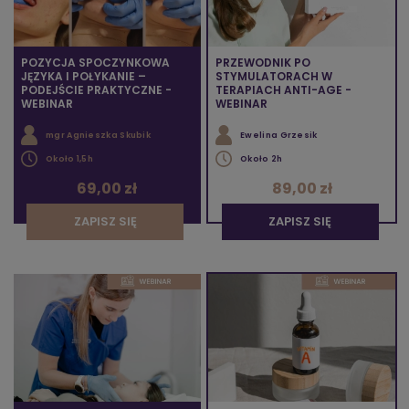
POZYCJA SPOCZYNKOWA
PRZEWODNIK PO
JĘZYKA I POŁYKANIE –
STYMULATORACH W
PODEJŚCIE PRAKTYCZNE -
TERAPIACH ANTI-AGE -
WEBINAR
WEBINAR
mgr Agnieszka Skubik
Ewelina Grzesik
Około 1,5h
Około 2h
69,00 zł
89,00 zł
ZAPISZ SIĘ
ZAPISZ SIĘ