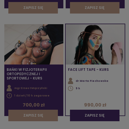
ZAPISZ SIĘ
ZAPISZ SIĘ
BAŃKI W FIZJOTERAPII
FACE LIFT TAPE - KURS
ORTOPEDYCZNEJ I
SPORTOWEJ - KURS
dr Marta Piechowska
mgr Ernest Mączyński
9 h
1 dzień / 10 h zegarowe
700,00 zł
990,00 zł
ZAPISZ SIĘ
ZAPISZ SIĘ