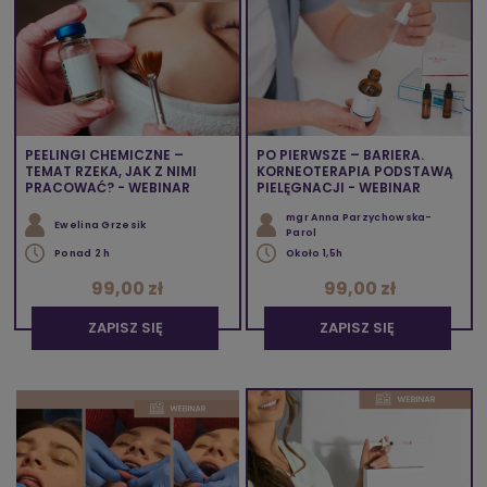
PEELINGI CHEMICZNE –
PO PIERWSZE – BARIERA.
TEMAT RZEKA, JAK Z NIMI
KORNEOTERAPIA PODSTAWĄ
PRACOWAĆ? - WEBINAR
PIELĘGNACJI - WEBINAR
mgr Anna Parzychowska-
Ewelina Grzesik
Parol
Ponad 2 h
Około 1,5h
99,00 zł
99,00 zł
ZAPISZ SIĘ
ZAPISZ SIĘ