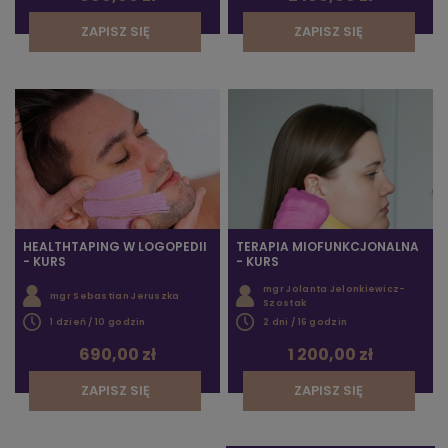
ZAPISZ SIĘ
ZAPISZ SIĘ
HEALTHTAPING W LOGOPEDII
TERAPIA MIOFUNKCJONALNA
- KURS
- KURS
mgr Jolanta Jelonkiewicz-
mgr Sebastian Jeruszka
Szostak
1 dzień / 10 godzin
2 dni / 16 godzin
690,00 zł
1 200,00 zł
ZAPISZ SIĘ
ZAPISZ SIĘ