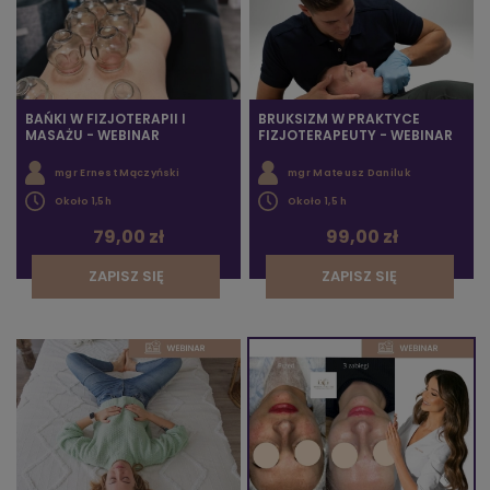
BAŃKI W FIZJOTERAPII I
BRUKSIZM W PRAKTYCE
MASAŻU - WEBINAR
FIZJOTERAPEUTY - WEBINAR
mgr Ernest Mączyński
mgr Mateusz Daniluk
Około 1,5h
Około 1,5 h
79,00 zł
99,00 zł
ZAPISZ SIĘ
ZAPISZ SIĘ