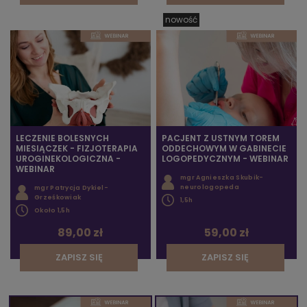
nowość
LECZENIE BOLESNYCH
PACJENT Z USTNYM TOREM
MIESIĄCZEK - FIZJOTERAPIA
ODDECHOWYM W GABINECIE
UROGINEKOLOGICZNA -
LOGOPEDYCZNYM - WEBINAR
WEBINAR
mgr Agnieszka Skubik-
neurologopeda
mgr Patrycja Dykiel-
Grześkowiak
1,5h
Około 1,5h
89,00 zł
59,00 zł
ZAPISZ SIĘ
ZAPISZ SIĘ