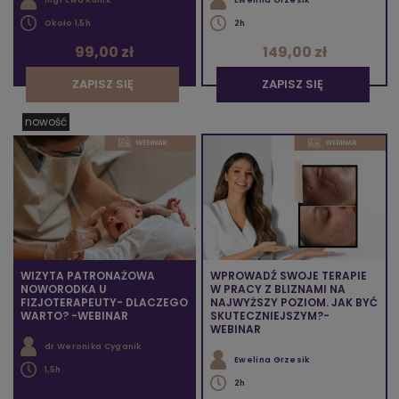
mgr Ewa Kunik
Ewelina Grzesik
Około 1,5h
2h
99,00 zł
149,00 zł
ZAPISZ SIĘ
ZAPISZ SIĘ
nowość
WIZYTA PATRONAŻOWA
WPROWADŹ SWOJE TERAPIE
NOWORODKA U
W PRACY Z BLIZNAMI NA
FIZJOTERAPEUTY- DLACZEGO
NAJWYŻSZY POZIOM. JAK BYĆ
WARTO? -WEBINAR
SKUTECZNIEJSZYM?-
WEBINAR
dr Weronika Cyganik
Ewelina Grzesik
1,5h
2h