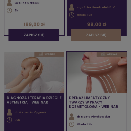
Ewelina Grzesik
mgr Artur Hendzelek D. O
2h
Około 1,5h
199,00 zł
99,00 zł
ZAPISZ SIĘ
ZAPISZ SIĘ
DIAGNOZA I TERAPIA DZIECI Z
DRENAŻ LIMFATYCZNY
ASYMETRIĄ - WEBINAR
TWARZY W PRACY
KOSMETOLOGA - WEBINAR
dr Weronika Cyganik
dr Marta Piechowska
1,5h
Około 1,5h