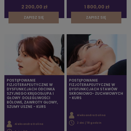
2 200,00 zł
1 800,00 zł
ZAPISZ SIĘ
ZAPISZ SIĘ
POSTĘPOWANIE
POSTĘPOWANIE
FIZJOTERAPEUTYCZNE W
FIZJOTERAPEUTYCZNE W
DYSFUNKCJACH ODCINKA
DYSFUNKCJACH STAWÓW
SZYJNEGO KRĘGOSŁUPA I
SKRONIOWO- ŻUCHWOWYCH
GŁOWY: DOLEGLIWOŚCI
- KURS
BÓLOWE, ZAWROTY GŁOWY,
SZUMY USZNE - KURS
Aleksandra Dolina
2 dni / 18 godzin
Aleksandra Dolina