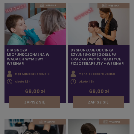
DIAGNOZA
DYSFUNKCJE ODCINKA
MIOFUNKCJONALNA W
SZYJNEGO KRĘGOSŁUPA
WADACH WYMOWY -
ORAZ GŁOWY W PRAKTYCE
WEBINAR
FIZJOTERAPEUTY - WEBINAR
mgr Agnieszka Skubik
mgr Aleksandra Dolina
Około 1,5h
Około 1,5h
69,00 zł
69,00 zł
ZAPISZ SIĘ
ZAPISZ SIĘ