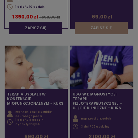
1 dzień / 10 godzin
1 350,00 zł
69,00 zł
1 690,00 zł
ZAPISZ SIĘ
ZAPISZ SIĘ
TERAPIA DYSLALII W
USG W DIAGNOSTYCE I
KONTEKŚCIE
TERAPII
MIOFUNKCJONALNYM - KURS
FIZJOTERAPEUTYCZNEJ –
UJĘCIE KLINICZNE - KURS
mgr Agnieszka Skubik-
neurologopeda
mgr Maciej Kusiak
1 dzień / 8 godzin
dydaktycznych
3 dni / 22 godziny
690,00 zł
2 100,00 zł