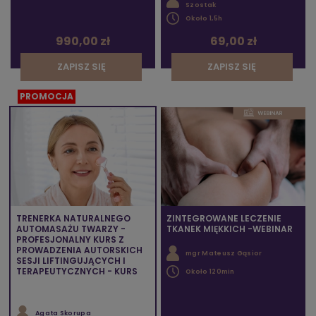
Szostak
Około 1,5h
990,00 zł
69,00 zł
ZAPISZ SIĘ
ZAPISZ SIĘ
PROMOCJA
TRENERKA NATURALNEGO
ZINTEGROWANE LECZENIE
AUTOMASAŻU TWARZY -
TKANEK MIĘKKICH -WEBINAR
PROFESJONALNY KURS Z
PROWADZENIA AUTORSKICH
mgr Mateusz Gąsior
SESJI LIFTINGUJĄCYCH I
TERAPEUTYCZNYCH - KURS
Około 120min
Agata Skorupa