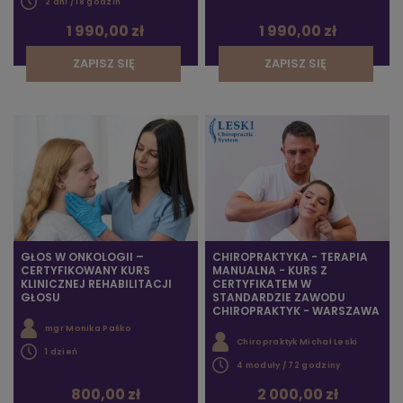
2 dni / 18 godzin
1 990,00 zł
1 990,00 zł
ZAPISZ SIĘ
ZAPISZ SIĘ
GŁOS W ONKOLOGII –
CHIROPRAKTYKA - TERAPIA
CERTYFIKOWANY KURS
MANUALNA - KURS Z
KLINICZNEJ REHABILITACJI
CERTYFIKATEM W
GŁOSU
STANDARDZIE ZAWODU
CHIROPRAKTYK - WARSZAWA
mgr Monika Paśko
Chiropraktyk Michał Leski
1 dzień
4 moduły / 72 godziny
800,00 zł
2 000,00 zł