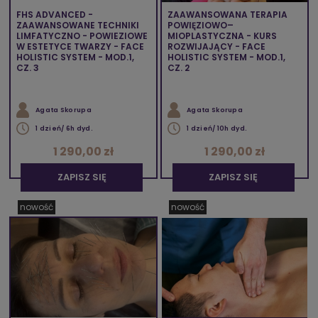
FHS ADVANCED -
ZAAWANSOWANA TERAPIA
ZAAWANSOWANE TECHNIKI
POWIĘZIOWO–
LIMFATYCZNO - POWIEZIOWE
MIOPLASTYCZNA - KURS
W ESTETYCE TWARZY - FACE
ROZWIJAJĄCY - FACE
HOLISTIC SYSTEM - MOD.1,
HOLISTIC SYSTEM - MOD.1,
CZ. 3
CZ. 2
Agata Skorupa
Agata Skorupa
1 dzień/ 6h dyd.
1 dzień/ 10h dyd.
1 290,00 zł
1 290,00 zł
ZAPISZ SIĘ
ZAPISZ SIĘ
nowość
nowość