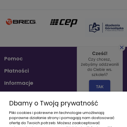
Cześć!
Pomoc
Czy chcesz,
żebyśmy oddzwonili
do Ciebie ws.
Płatności
szkoleń?
Informacje
TAK
O nas
Dbamy o Twoją prywatność
Pliki cookies i pokrewne im technologie umożliwiają
poprawne działanie strony i pomagają nam dostosować
+48 797 553 801
ofertę do Twoich potrzeb. Możesz zaakceptować