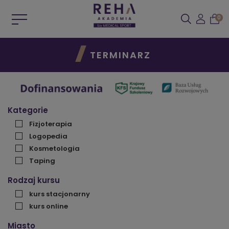
0
TERMINARZ
Kategorie
Fizjoterapia
Logopedia
Kosmetologia
Taping
Rodzaj kursu
kurs stacjonarny
kurs online
Miasto