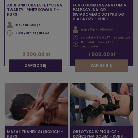
AKUPUNKTURA ESTETYCZNA
FUNKCJONALNA ANATOMIA
TWARZY I PINEZKOWANIE -
PALPACYJNA: OD
KURS
ŚWIADOMEGO DOTYKU DO
DIAGNOZY - KURS
Klaudia Dołęga
mgr Filip Fabijański
2 dni / 18 h zegarowe
I moduł - 2 dni / 17 h zegarowe
II moduł - 2 dni / 17 h
zegarowe
2 200,00 zł
1 600,00 zł
ZAPISZ SIĘ
ZAPISZ SIĘ
MASAŻ TKANEK GŁĘBOKICH -
ORTOTYKA W PIGUŁCE -
KURS
KOŃCZYNA DOLNA - KURS