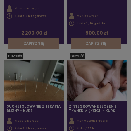
Klaudia Dołęga
Monika Cybart
2 dni / 18 h zegarowe
1 dzień / 10 godzin
2 200,00 zł
900,00 zł
ZAPISZ SIĘ
ZAPISZ SIĘ
nowość
nowość
SUCHE IGŁOWANIE Z TERAPIĄ
ZINTEGROWANE LECZENIE
BLIZNY - KURS
TKANEK MIĘKKICH - KURS
Klaudia Dołęga
mgr Mateusz Gąsior
2 dni / 18 h zegarowe
4 dni / 44 h