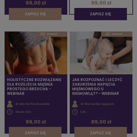
89,00 zł
99,00 zł
ZAPISZ SIĘ
ZAPISZ SIĘ
HOLISTYCZNE ROZWIĄZANIE
JAK ROZPOZNAĆ I LECZYĆ
DLA ROZEJŚCIA MIĘŚNIA
ZABURZENIA NAPIĘCIA
PROSTEGO BRZUCHA -
MIĘŚNIOWEGO U
WEBINAR
NIEMOWLĄT? - WEBINAR
dr Marta Piechowska
dr Weronika Cyganik
Około 1,5h
1,5h
99,00 zł
89,00 zł
ZAPISZ SIĘ
ZAPISZ SIĘ