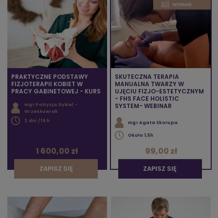
PRAKTYCZNE PODSTAWY
SKUTECZNA TERAPIA
FIZJOTERAPII KOBIET W
MANUALNA TWARZY W
PRACY GABINETOWEJ - KURS
UJĘCIU FIZJO-ESTETYCZNYM
- FHS FACE HOLISTIC
mgr Patrycja Dykiel -
SYSTEM- WEBINAR
Grześkowiak
2 dni / 16 h
mgr Agata Skorupa
Około 1,5h
1 600,00 zł
99,00 zł
ZAPISZ SIĘ
ZAPISZ SIĘ