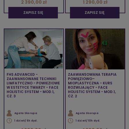
2 390,00 zł
1 290,00 zł
ZAPISZ SIĘ
ZAPISZ SIĘ
FHS ADVANCED -
ZAAWANSOWANA TERAPIA
ZAAWANSOWANE TECHNIKI
POWIĘZIOWO–
LIMFATYCZNO - POWIEZIOWE
MIOPLASTYCZNA - KURS
W ESTETYCE TWARZY - FACE
ROZWIJAJĄCY - FACE
HOLISTIC SYSTEM - MOD.1,
HOLISTIC SYSTEM - MOD.1,
CZ. 3
CZ. 2
Agata Skorupa
Agata Skorupa
1 dzień/ 6h dyd.
1 dzień/ 10h dyd.