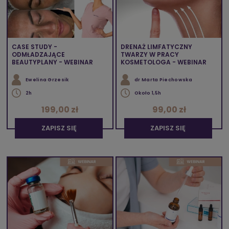
CASE STUDY -
DRENAŻ LIMFATYCZNY
ODMŁADZAJĄCE
TWARZY W PRACY
BEAUTYPLANY - WEBINAR
KOSMETOLOGA - WEBINAR
Ewelina Grzesik
dr Marta Piechowska
2h
Około 1,5h
199,00 zł
99,00 zł
ZAPISZ SIĘ
ZAPISZ SIĘ