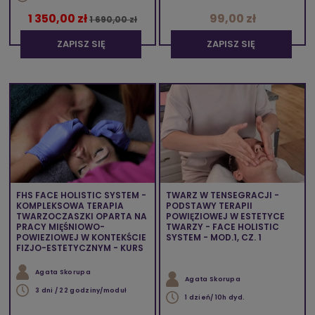
1 350,00 zł
99,00 zł
1 690,00 zł
ZAPISZ SIĘ
ZAPISZ SIĘ
FHS FACE HOLISTIC SYSTEM -
TWARZ W TENSEGRACJI -
KOMPLEKSOWA TERAPIA
PODSTAWY TERAPII
TWARZOCZASZKI OPARTA NA
POWIĘZIOWEJ W ESTETYCE
PRACY MIĘŚNIOWO-
TWARZY - FACE HOLISTIC
POWIEZIOWEJ W KONTEKŚCIE
SYSTEM - MOD.1, CZ. 1
FIZJO-ESTETYCZNYM - KURS
Agata Skorupa
Agata Skorupa
3 dni / 22 godziny/moduł
1 dzień/ 10h dyd.