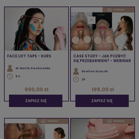
FACE LIFT TAPE - KURS
CASE STUDY - JAK POZBYĆ
SIĘ PRZEBARWIEŃ? - WEBINAR
dr Marta Piechowska
Ewelina Grzesik
9 h
2h
990,00 zł
199,00 zł
ZAPISZ SIĘ
ZAPISZ SIĘ