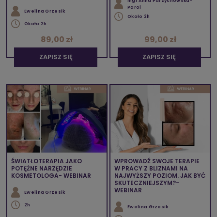
mgr Anna Parzychowska-
Parol
Ewelina Grzesik
Około 2h
Około 2h
89,00 zł
99,00 zł
ZAPISZ SIĘ
ZAPISZ SIĘ
ŚWIATŁOTERAPIA JAKO
WPROWADŹ SWOJE TERAPIE
POTĘŻNE NARZĘDZIE
W PRACY Z BLIZNAMI NA
KOSMETOLOGA- WEBINAR
NAJWYŻSZY POZIOM. JAK BYĆ
SKUTECZNIEJSZYM?-
WEBINAR
Ewelina Grzesik
2h
Ewelina Grzesik