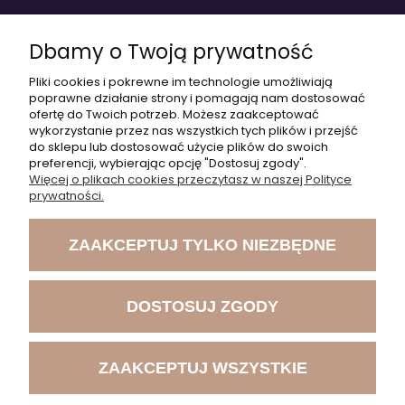
O nas
Dbamy o Twoją prywatność
Pliki cookies i pokrewne im technologie umożliwiają
Cześć!
poprawne działanie strony i pomagają nam dostosować
+48 797 553 801
ofertę do Twoich potrzeb. Możesz zaakceptować
Czy chcesz,
wykorzystanie przez nas wszystkich tych plików i przejść
żebyśmy oddzwonili
do sklepu lub dostosować użycie plików do swoich
do Ciebie ws.
+48 504 550 107
preferencji, wybierając opcję "Dostosuj zgody".
szkoleń?
Więcej o plikach cookies przeczytasz w naszej Polityce
akademia@medicalsport.pl
prywatności.
TAK
ZAAKCEPTUJ TYLKO NIEZBĘDNE
DOSTOSUJ ZGODY
©2022 rehaakademia | All right reserved
ZAAKCEPTUJ WSZYSTKIE