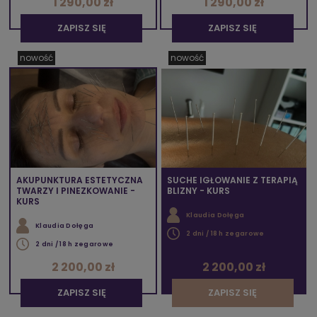
1 290,00 zł
1 290,00 zł
ZAPISZ SIĘ
ZAPISZ SIĘ
nowość
nowość
AKUPUNKTURA ESTETYCZNA
SUCHE IGŁOWANIE Z TERAPIĄ
TWARZY I PINEZKOWANIE -
BLIZNY - KURS
KURS
Klaudia Dołęga
Klaudia Dołęga
2 dni / 18 h zegarowe
2 dni / 18 h zegarowe
2 200,00 zł
2 200,00 zł
ZAPISZ SIĘ
ZAPISZ SIĘ