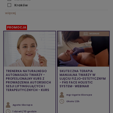
Kraków
więcej
PROMOCJA
TRENERKA NATURALNEGO
SKUTECZNA TERAPIA
AUTOMASAŻU TWARZY -
MANUALNA TWARZY W
PROFESJONALNY KURS Z
UJĘCIU FIZJO-ESTETYCZNYM
PROWADZENIA AUTORSKICH
- FHS FACE HOLISTIC
SESJI LIFTINGUJĄCYCH I
SYSTEM- WEBINAR
TERAPEUTYCZNYCH - KURS
mgr Agata Skorupa
Około 1,5h
Agata Skorupa
1 dzień / 10 godzin