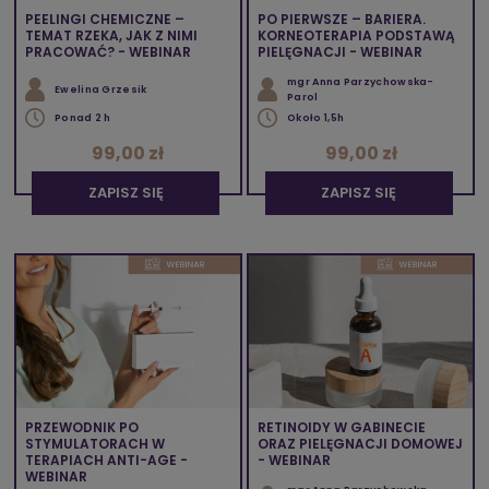
PEELINGI CHEMICZNE –
PO PIERWSZE – BARIERA.
TEMAT RZEKA, JAK Z NIMI
KORNEOTERAPIA PODSTAWĄ
PRACOWAĆ? - WEBINAR
PIELĘGNACJI - WEBINAR
mgr Anna Parzychowska-
Ewelina Grzesik
Parol
Ponad 2 h
Około 1,5h
99,00 zł
99,00 zł
ZAPISZ SIĘ
ZAPISZ SIĘ
PRZEWODNIK PO
RETINOIDY W GABINECIE
STYMULATORACH W
ORAZ PIELĘGNACJI DOMOWEJ
TERAPIACH ANTI-AGE -
- WEBINAR
WEBINAR