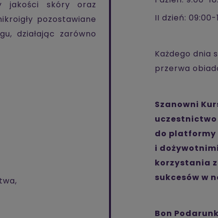
wy jakości skóry oraz
II dzień: 09:00-
ikroigły pozostawiane
gu, działając zarówno
Każdego dnia 
przerwa obiad
Szanowni Kurs
uczestnictwo
do platformy
i dożywotnim
korzystania z
sukcesów w n
twa,
Bon Podarunko