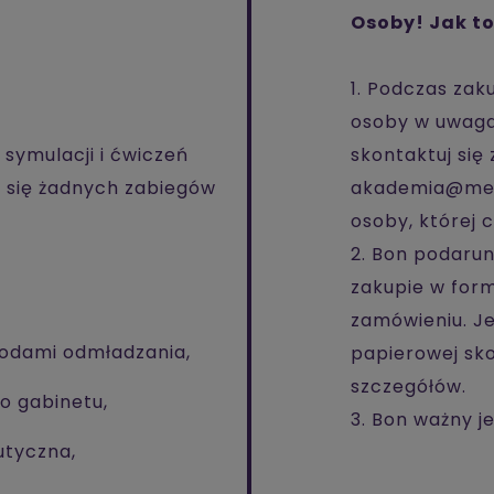
Osoby! Jak to
1. Podczas zak
osoby w uwaga
symulacji i ćwiczeń
skontaktuj si
 się żadnych zabiegów
akademia@medi
osoby, której
2. Bon podaru
zakupie w for
zamówieniu. Je
odami odmładzania,
papierowej sko
szczegółów.
o gabinetu,
3. Bon ważny j
utyczna,