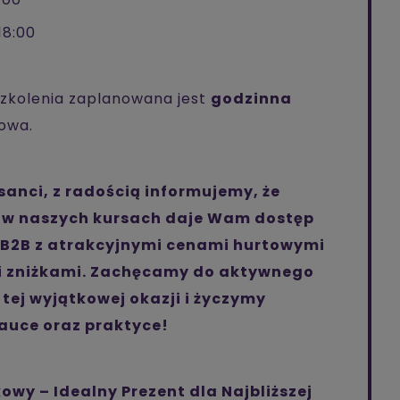
18:00
szkolenia zaplanowana jest
godzinna
owa.
anci, z radością informujemy, że
 w naszych kursach daje Wam dostęp
 B2B z atrakcyjnymi cenami hurtowymi
i zniżkami. Zachęcamy do aktywnego
 tej wyjątkowej okazji i życzymy
auce oraz praktyce!
wy – Idealny Prezent dla Najbliższej