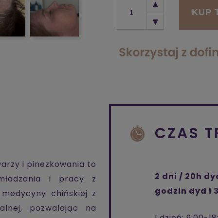
KUP 
CZAS 
arzy i pinezkowania to
2 dni / 20h dy
mładzania i pracy z
godzin dyd i 
 medycyny chińskiej z
alnej, pozwalając na
I dzień: 9:00-18