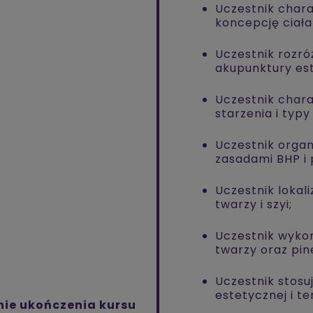
Uczestnik char
koncepcję ciała
Uczestnik rozró
akupunktury est
Uczestnik char
starzenia i typ
Uczestnik organ
zasadami BHP i
Uczestnik lokal
twarzy i szyi;
Uczestnik wykon
twarzy oraz pi
Uczestnik stos
estetycznej i t
nie ukończenia kursu