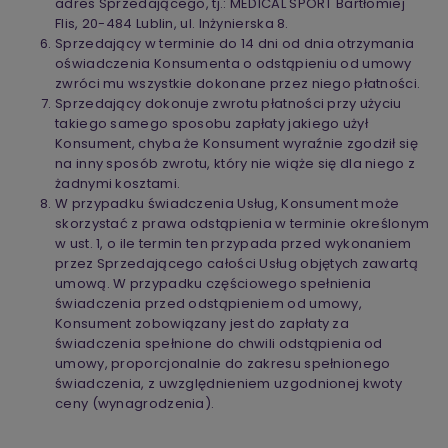
adres Sprzedającego, tj.: MEDICAL SPORT Bartłomiej
Flis, 20-484 Lublin, ul. Inżynierska 8.
Sprzedający w terminie do 14 dni od dnia otrzymania
oświadczenia Konsumenta o odstąpieniu od umowy
zwróci mu wszystkie dokonane przez niego płatności.
Sprzedający dokonuje zwrotu płatności przy użyciu
takiego samego sposobu zapłaty jakiego użył
Konsument, chyba że Konsument wyraźnie zgodził się
na inny sposób zwrotu, który nie wiąże się dla niego z
żadnymi kosztami.
W przypadku świadczenia Usług, Konsument może
skorzystać z prawa odstąpienia w terminie określonym
w ust. 1, o ile termin ten przypada przed wykonaniem
przez Sprzedającego całości Usług objętych zawartą
umową. W przypadku częściowego spełnienia
świadczenia przed odstąpieniem od umowy,
Konsument zobowiązany jest do zapłaty za
świadczenia spełnione do chwili odstąpienia od
umowy, proporcjonalnie do zakresu spełnionego
świadczenia, z uwzględnieniem uzgodnionej kwoty
ceny (wynagrodzenia).