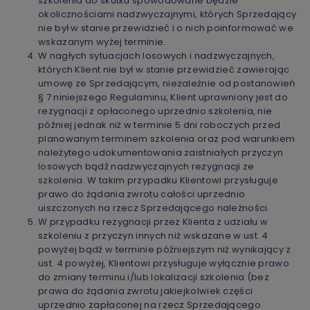
szkolenia do skutku spowodowane będzie
okolicznościami nadzwyczajnymi, których Sprzedający
nie był w stanie przewidzieć i o nich poinformować we
wskazanym wyżej terminie.
W nagłych sytuacjach losowych i nadzwyczajnych,
których Klient nie był w stanie przewidzieć zawierając
umowę ze Sprzedającym, niezależnie od postanowień
§ 7 niniejszego Regulaminu, Klient uprawniony jest do
rezygnacji z opłaconego uprzednio szkolenia, nie
później jednak niż w terminie 5 dni roboczych przed
planowanym terminem szkolenia oraz pod warunkiem
należytego udokumentowania zaistniałych przyczyn
losowych bądź nadzwyczajnych rezygnacji ze
szkolenia. W takim przypadku Klientowi przysługuje
prawo do żądania zwrotu całości uprzednio
uiszczonych na rzecz Sprzedającego należności.
W przypadku rezygnacji przez Klienta z udziału w
szkoleniu z przyczyn innych niż wskazane w ust. 4
powyżej bądź w terminie późniejszym niż wynikający z
ust. 4 powyżej, Klientowi przysługuje wyłącznie prawo
do zmiany terminu i/lub lokalizacji szkolenia (bez
prawa do żądania zwrotu jakiejkolwiek części
uprzednio zapłaconej na rzecz Sprzedającego