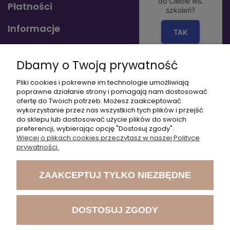
do Ciebie ws.
Płatności
szkoleń?
Informacje
TAK
O nas
Dbamy o Twoją prywatność
Pliki cookies i pokrewne im technologie umożliwiają
poprawne działanie strony i pomagają nam dostosować
+48 797 553 801
ofertę do Twoich potrzeb. Możesz zaakceptować
wykorzystanie przez nas wszystkich tych plików i przejść
do sklepu lub dostosować użycie plików do swoich
+48 504 550 107
preferencji, wybierając opcję "Dostosuj zgody".
Więcej o plikach cookies przeczytasz w naszej Polityce
akademia@medicalsport.pl
prywatności.
ZAAKCEPTUJ TYLKO NIEZBĘDNE
DOSTOSUJ ZGODY