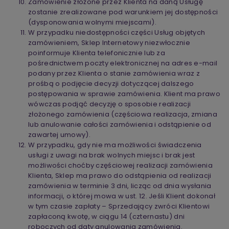
Zamówienie złożone przez Klienta na daną Usługę
zostanie zrealizowane pod warunkiem jej dostępności
(dysponowania wolnymi miejscami).
W przypadku niedostępności części Usług objętych
zamówieniem, Sklep Internetowy niezwłocznie
poinformuje Klienta telefonicznie lub za
pośrednictwem poczty elektronicznej na adres e-mail
podany przez Klienta o stanie zamówienia wraz z
prośbą o podjęcie decyzji dotyczącej dalszego
postępowania w sprawie zamówienia. Klient ma prawo
wówczas podjąć decyzję o sposobie realizacji
złożonego zamówienia (częściowa realizacja, zmiana
lub anulowanie całości zamówienia i odstąpienie od
zawartej umowy).
W przypadku, gdy nie ma możliwości świadczenia
usługi z uwagi na brak wolnych miejsc i brak jest
możliwości choćby częściowej realizacji zamówienia
Klienta, Sklep ma prawo do odstąpienia od realizacji
zamówienia w terminie 3 dni, licząc od dnia wysłania
informacji, o której mowa w ust. 12. Jeśli Klient dokonał
w tym czasie zapłaty – Sprzedający zwróci Klientowi
zapłaconą kwotę, w ciągu 14 (czternastu) dni
roboczych od daty anulowania zamówienia.