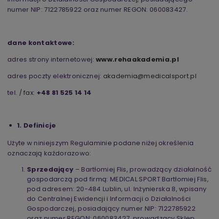
numer NIP: 7122785922 oraz numer REGON: 060083427.
dane kontaktowe:
adres strony internetowej:
www.rehaakademia.pl
adres poczty elektronicznej:
akademia@medicalsport.pl
tel. / fax:
+48 81 525 14 14
1. Definicje
Użyte w niniejszym Regulaminie podane niżej określenia
oznaczają każdorazowo:
Sprzedający
– Bartłomiej Flis, prowadzący działalność
gospodarczą pod firmą: MEDICAL SPORT Bartłomiej Flis,
pod adresem: 20-484 Lublin, ul. Inżynierska 8, wpisany
do Centralnej Ewidencji i Informacji o Działalności
Gospodarczej, posiadający numer NIP: 7122785922
oraz numer REGON: 060083427, prowadzący Sklep