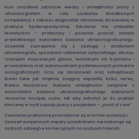
Kurs umożliwia zdobycie wiedzy i umiejętności pracy z
ultrasonografem w celu uzyskania dodatkowych
kompetencji z zakresu diagnostyki obrazowej stosowanej w
praktyce fizjoterapeutycznej. Szkolenie ma charakter
teoretyczno - praktyczny i pozwala poznać zasady
prawidłowego wykonania badania ultrasonograficznego.
Uczestnik zaznajamia się z obsługą i działaniem
ultrasonografu, sposobem ustawienia optymalnego obrazu,
rodzajem stosowanych głowic, technikami ich trzymania i
prowadzenia oraz wykonywaniem podstawowych pomiarów
sonograficznych. Uczy się obrazować oraz odnajdować
tkanki takie jak: mięśnie, ścięgna, więzadła, kości, nerwy,
tkanka tłuszczowa. Nabywa umiejętności związane z
wykonaniem badania ultrasonograficznego wybranych
obszarów narządu ruchu, tak aby wdrożyć je do praktyki
klinicznej w myśl zasady pracy z pacjentem – „point of care”.
Ćwiczenia praktyczne prowadzone są w formie symulacji i
ćwiczeń wzajemnych między uczestnikami; nie wykonuje się
żadnych zabiegów komercyjnych na osobach trzecich.