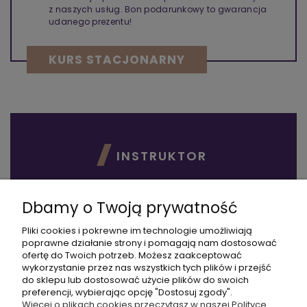
z naszych usług. Bon podarunkowy to gwarancja
udanego prezentu!
KURS STACJONARNY
INSTRUKTOR
Dbamy o Twoją prywatność
Pliki cookies i pokrewne im technologie umożliwiają
poprawne działanie strony i pomagają nam dostosować
ofertę do Twoich potrzeb. Możesz zaakceptować
wykorzystanie przez nas wszystkich tych plików i przejść
do sklepu lub dostosować użycie plików do swoich
preferencji, wybierając opcję "Dostosuj zgody".
Więcej o plikach cookies przeczytasz w naszej Polityce