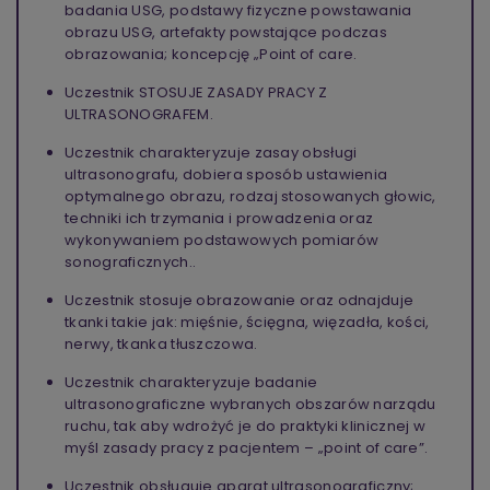
badania USG, podstawy fizyczne powstawania
obrazu USG, artefakty powstające podczas
obrazowania; koncepcję „Point of care.
Uczestnik STOSUJE ZASADY PRACY Z
ULTRASONOGRAFEM.
Uczestnik charakteryzuje zasay obsługi
ultrasonografu, dobiera sposób ustawienia
optymalnego obrazu, rodzaj stosowanych głowic,
techniki ich trzymania i prowadzenia oraz
wykonywaniem podstawowych pomiarów
sonograficznych..
Uczestnik stosuje obrazowanie oraz odnajduje
tkanki takie jak: mięśnie, ścięgna, więzadła, kości,
nerwy, tkanka tłuszczowa.
Uczestnik charakteryzuje badanie
ultrasonograficzne wybranych obszarów narządu
ruchu, tak aby wdrożyć je do praktyki klinicznej w
myśl zasady pracy z pacjentem – „point of care”.
Uczestnik obsługuje aparat ultrasonograficzny;