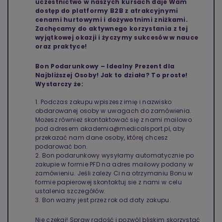
uczestnictwo w naszych kursach daje Wam
dostęp do platformy B2B z atrakcyjnymi
cenami hurtowymi i dożywotnimi zniżkami.
Zachęcamy do aktywnego korzystania z tej
wyjątkowej okazji i życzymy sukcesów w nauce
oraz praktyce!
Bon Podarunkowy – Idealny Prezent dla
Najbliższej Osoby! Jak to działa? To proste!
Wystarczy że:
1. Podczas zakupu wpiszesz imię i nazwisko
obdarowanej osoby w uwagach do zamówienia.
Możesz również skontaktować się z nami mailowo
pod adresem akademia@medicalsport.pl, aby
przekazać nam dane osoby, której chcesz
podarować bon.
2. Bon podarunkowy wysyłamy automatycznie po
zakupie w formie PFD na adres mailowy podany w
zamówieniu. Jeśli zależy Ci na otrzymaniu Bonu w
formie papierowej skontaktuj sie z nami w celu
ustalenia szczegółów.
3. Bon ważny jest przez rok od daty zakupu.
Nie czekaj! Spraw radość i pozwól bliskim skorzystać