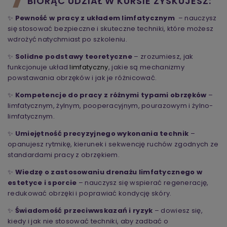
BIORĄC UDZIAŁ W KURSIE ZYSKUJESZ:
✨
Pewność w pracy z układem limfatycznym
– nauczysz
się stosować bezpieczne i skuteczne techniki, które możesz
wdrożyć natychmiast po szkoleniu.
✨
Solidne podstawy teoretyczne
– zrozumiesz, jak
funkcjonuje układ
limfatyczny
, jakie są mechanizmy
powstawania obrzęków i jak je różnicować.
✨
Kompetencje do pracy z różnymi typami obrzęków
–
limfatycznym, żylnym, pooperacyjnym, pourazowym i żylno-
limfatycznym.
✨
Umiejętność precyzyjnego wykonania technik
–
opanujesz rytmikę, kierunek i sekwencję ruchów zgodnych ze
standardami pracy z obrzękiem.
✨
Wiedzę o zastosowaniu drenażu limfatycznego w
estetyce i sporcie
– nauczysz się wspierać regenerację,
redukować obrzęki i poprawiać kondycję skóry.
✨
Świadomość przeciwwskazań i ryzyk
– dowiesz się,
kiedy i jak nie stosować techniki, aby zadbać o