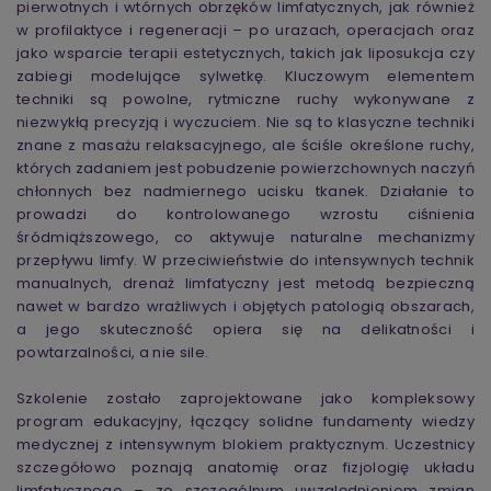
pierwotnych i wtórnych obrzęków limfatycznych, jak również
w profilaktyce i regeneracji – po urazach, operacjach oraz
jako wsparcie terapii estetycznych, takich jak liposukcja czy
zabiegi modelujące sylwetkę. Kluczowym elementem
techniki są powolne, rytmiczne ruchy wykonywane z
niezwykłą precyzją i wyczuciem. Nie są to klasyczne techniki
znane z masażu relaksacyjnego, ale ściśle określone ruchy,
których zadaniem jest pobudzenie powierzchownych naczyń
chłonnych bez nadmiernego ucisku tkanek. Działanie to
prowadzi do kontrolowanego wzrostu ciśnienia
śródmiąższowego, co aktywuje naturalne mechanizmy
przepływu limfy. W przeciwieństwie do intensywnych technik
manualnych, drenaż limfatyczny jest metodą bezpieczną
nawet w bardzo wrażliwych i objętych patologią obszarach,
a jego skuteczność opiera się na delikatności i
powtarzalności, a nie sile.
Szkolenie zostało zaprojektowane jako kompleksowy
program edukacyjny, łączący solidne fundamenty wiedzy
medycznej z intensywnym blokiem praktycznym. Uczestnicy
szczegółowo poznają anatomię oraz fizjologię układu
limfatycznego – ze szczególnym uwzględnieniem zmian