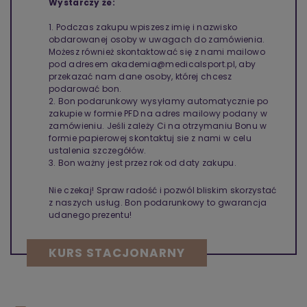
Wystarczy że:
1. Podczas zakupu wpiszesz imię i nazwisko
obdarowanej osoby w uwagach do zamówienia.
Możesz również skontaktować się z nami mailowo
pod adresem akademia@medicalsport.pl, aby
przekazać nam dane osoby, której chcesz
podarować bon.
2. Bon podarunkowy wysyłamy automatycznie po
zakupie w formie PFD na adres mailowy podany w
zamówieniu. Jeśli zależy Ci na otrzymaniu Bonu w
formie papierowej skontaktuj sie z nami w celu
ustalenia szczegółów.
3. Bon ważny jest przez rok od daty zakupu.
Nie czekaj! Spraw radość i pozwól bliskim skorzystać
z naszych usług. Bon podarunkowy to gwarancja
udanego prezentu!
KURS STACJONARNY