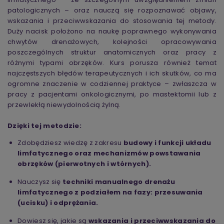
patologicznych – oraz nauczą się rozpoznawać objawy,
wskazania i przeciwwskazania do stosowania tej metody.
Duży nacisk położono na naukę poprawnego wykonywania
chwytów drenażowych, kolejności opracowywania
poszczególnych struktur anatomicznych oraz pracy z
różnymi typami obrzęków. Kurs porusza również temat
najczęstszych błędów terapeutycznych i ich skutków, co ma
ogromne znaczenie w codziennej praktyce – zwłaszcza w
pracy z pacjentami onkologicznymi, po mastektomii lub z
przewlekłą niewydolnością żylną.
Dzięki tej metodzie:
Zdobędziesz wiedzę z zakresu
budowy i funkcji układu
limfatycznego oraz mechanizmów powstawania
obrzęków (pierwotnych i wtórnych).
Nauczysz się
techniki manualnego drenażu
limfatycznego z podziałem na fazy: przesuwania
(ucisku) i odprężania.
Dowiesz się, jakie są
wskazania i przeciwwskazania do