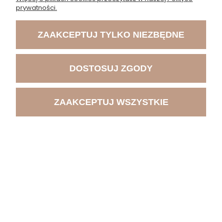
INSTRUKTOR
prywatności.
ZAAKCEPTUJ TYLKO NIEZBĘDNE
DOSTOSUJ ZGODY
ZAAKCEPTUJ WSZYSTKIE
mgr Sebastian Jeruszka
Z wykształcenia fizjoterapeuta, z pasji terapeuta integracji
strukturalnej. Na rynku medycznym od 10 lat. Specjalizuje się
w terapii blizn ScarWork oraz szeroko pojętej terapii
WYBIERZ TERMIN
BoneWork, która łączy w sobie intensywność efektów z
delikatnością pracy, dając szczególny efekt podczas pracy