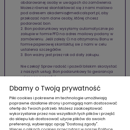
obdarowanej osoby w uwagach do zamówienia.
Możesz również skontaktować się z nami mailowo
pod adresem akademia@medicalsport.pl, aby
przekazać nam dane osoby, której chcesz
podarować bon.
2. Bon podarunkowy wysyłamy automatycznie po
zakupie w formie PFD na adres mailowy podany w
zamówieniu. Jeśli zależy Ci na otrzymaniu Bonu w
formie papierowej skontaktuj sie z nami w celu
ustalenia szczegółów.
3. Bon ważny jest przez rok od daty zakupu.
Nie czekaj! Spraw radość i pozwól bliskim skorzystać
z naszych usług. Bon podarunkowy to gwarancja
udanego prezentu!
Dbamy o Twoją prywatność
KURS STACJONARNY
Pliki cookies i pokrewne im technologie umożliwiają
poprawne działanie strony i pomagają nam dostosować
ofertę do Twoich potrzeb. Możesz zaakceptować
wykorzystanie przez nas wszystkich tych plików i przejść
do sklepu lub dostosować użycie plików do swoich
preferencji, wybierając opcję "Dostosuj zgody".
Więcej o plikach cookies przeczytasz w naszej Polityce