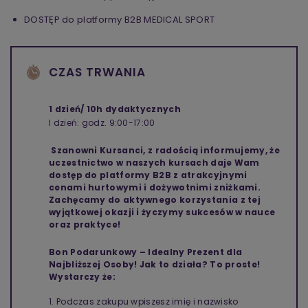
DOSTĘP do platformy B2B MEDICAL SPORT
CZAS TRWANIA
1 dzień/ 10h dydaktycznych
I dzień: godz. 9:00-17:00
Szanowni Kursanci, z radością informujemy, że
uczestnictwo w naszych kursach daje Wam
dostęp do platformy B2B z atrakcyjnymi
cenami hurtowymi i dożywotnimi zniżkami.
Zachęcamy do aktywnego korzystania z tej
wyjątkowej okazji i życzymy sukcesów w nauce
oraz praktyce!
Bon Podarunkowy – Idealny Prezent dla
Najbliższej Osoby! Jak to działa? To proste!
Wystarczy że:
1. Podczas zakupu wpiszesz imię i nazwisko