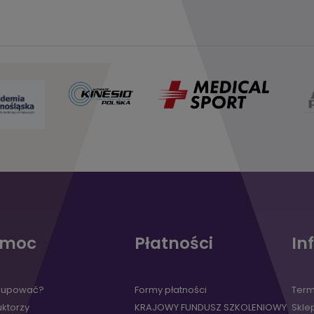
omoc
Płatności
In
kupować?
Formy płatności
Term
uktorzy
KRAJOWY FUNDUSZ SZKOLENIOWY
Skle