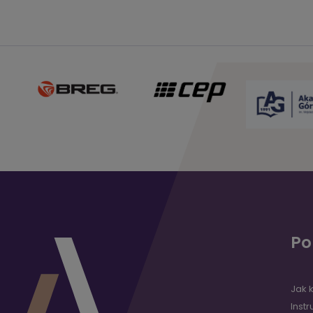
P
Jak 
Instr