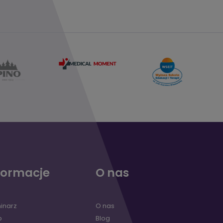
formacje
O nas
inarz
O nas
p
Blog