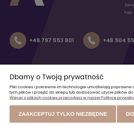
Zwro
Faq
+48 797 553 801
+48 504 55
Dbamy o Twoją prywatność
Pliki cookies i pokrewne im technologie umożliwiają poprawne
tych plików i przejść do sklepu lub dostosować użycie plików do
Więcej o plikach cookies przeczytasz w naszej Polityce prywatn
ZAAKCEPTUJ TYLKO NIEZBĘDNE
DO