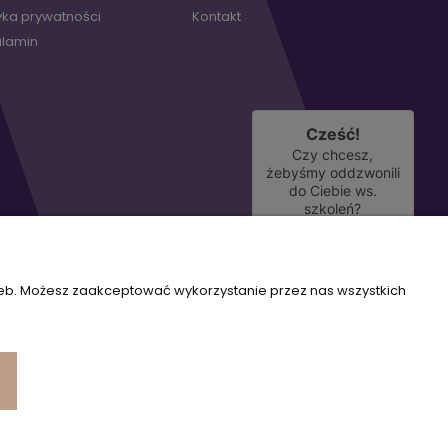
tyka prywatności
Kontakt
lamin
Cześć!
Czy chcesz,
żebyśmy oddzwonili
do Ciebie ws.
szkoleń?
TAK
zeb. Możesz zaakceptować wykorzystanie przez nas wszystkich
©2022 rehaakademia | All right reserved