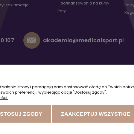
- dofinansowania na kursy
ty i reklamacje
Poli
Raty
Regu
0 107
akademia@medicalsport.pl
 działanie strony i pomagają nam dostosować ofertę do Twoich potr
 swoich preferencji, wybierając opcję "Dostosuj zgody".
ości.
STOSUJ ZGODY
ZAAKCEPTUJ WSZYSTKIE