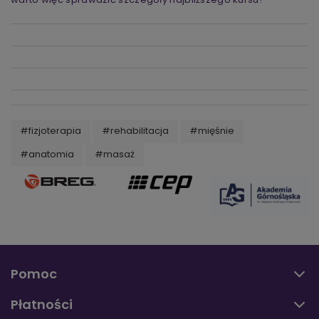
#fizjoterapia
#rehabilitacja
#mięśnie
#anatomia
#masaż
Pomoc
Płatności