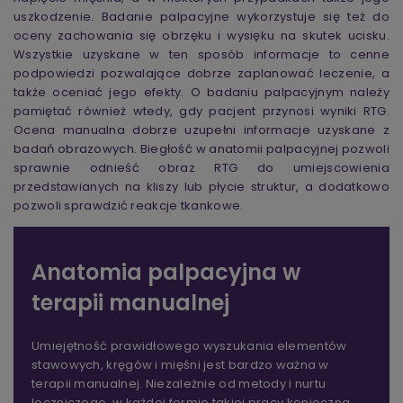
uszkodzenie. Badanie palpacyjne wykorzystuje się też do
oceny zachowania się obrzęku i wysięku na skutek ucisku.
Wszystkie uzyskane w ten sposób informacje to cenne
podpowiedzi pozwalające dobrze zaplanować leczenie, a
także oceniać jego efekty. O badaniu palpacyjnym należy
pamiętać również wtedy, gdy pacjent przynosi wyniki RTG.
Ocena manualna dobrze uzupełni informacje uzyskane z
badań obrazowych. Biegłość w anatomii palpacyjnej pozwoli
sprawnie odnieść obraz RTG do umiejscowienia
przedstawianych na kliszy lub płycie struktur, a dodatkowo
pozwoli sprawdzić reakcje tkankowe.
Anatomia palpacyjna w
terapii manualnej
Umiejętność prawidłowego wyszukania elementów
stawowych, kręgów i mięśni jest bardzo ważna w
terapii manualnej. Niezależnie od metody i nurtu
leczniczego, w każdej formie takiej pracy konieczna