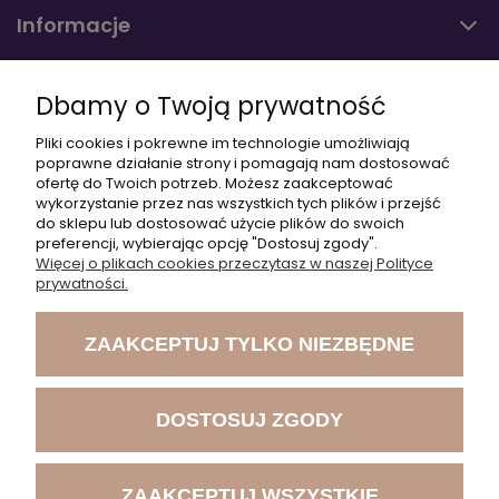
Informacje
O nas
Dbamy o Twoją prywatność
Pliki cookies i pokrewne im technologie umożliwiają
poprawne działanie strony i pomagają nam dostosować
+48 797 553 801
ofertę do Twoich potrzeb. Możesz zaakceptować
Cześć!
wykorzystanie przez nas wszystkich tych plików i przejść
Czy chcesz,
do sklepu lub dostosować użycie plików do swoich
+48 504 550 107
żebyśmy oddzwonili
preferencji, wybierając opcję "Dostosuj zgody".
do Ciebie ws.
Więcej o plikach cookies przeczytasz w naszej Polityce
szkoleń?
akademia@medicalsport.pl
prywatności.
TAK
ZAAKCEPTUJ TYLKO NIEZBĘDNE
DOSTOSUJ ZGODY
©2022 rehaakademia | All right reserved
ZAAKCEPTUJ WSZYSTKIE