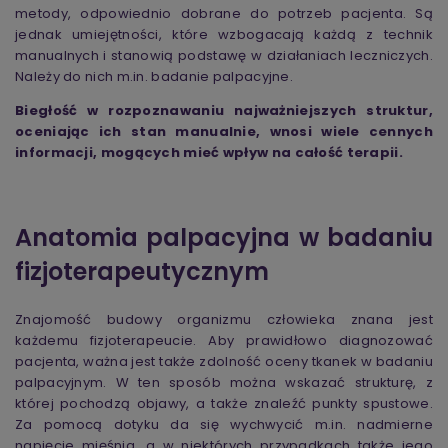
metody, odpowiednio dobrane do potrzeb pacjenta. Są
jednak umiejętności, które wzbogacają każdą z technik
manualnych i stanowią podstawę w działaniach leczniczych.
Należy do nich m.in. badanie palpacyjne.
Biegłość w rozpoznawaniu najważniejszych struktur,
oceniając ich stan manualnie, wnosi wiele cennych
informacji, mogących mieć wpływ na całość terapii.
Anatomia palpacyjna w badaniu
fizjoterapeutycznym
Znajomość budowy organizmu człowieka znana jest
każdemu fizjoterapeucie. Aby prawidłowo diagnozować
pacjenta, ważna jest także zdolność oceny tkanek w badaniu
palpacyjnym. W ten sposób można wskazać strukturę, z
której pochodzą objawy, a także znaleźć punkty spustowe.
Za pomocą dotyku da się wychwycić m.in. nadmierne
napięcie mięśnia, a w niektórych przypadkach także jego