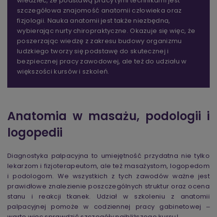
wiedzieć, że podstawą pracy tymi technikami jest
szczegółowa znajomość anatomii człowieka oraz
fizjologii. Nauka anatomii jest także niezbędna,
wybierając nurty chiropraktyczne. Okazuje się więc, że
poszerzając wiedzę z zakresu budowy organizmu
ludzkiego tworzy się podstawę do skutecznej i
bezpiecznej pracy zawodowej, ale też do udziału w
większości kursów i szkoleń.
Anatomia w masażu, podologii i
logopedii
Diagnostyka palpacyjna to umiejętność przydatna nie tylko
lekarzom i fizjoterapeutom, ale też masażystom, logopedom
i podologom. We wszystkich z tych zawodów ważne jest
prawidłowe znalezienie poszczególnych struktur oraz ocena
stanu i reakcji tkanek. Udział w szkoleniu z anatomii
palpacyjnej pomoże w codziennej pracy gabinetowej ‒
warto więc sprawdzić szczegóły najbliższego kursu!